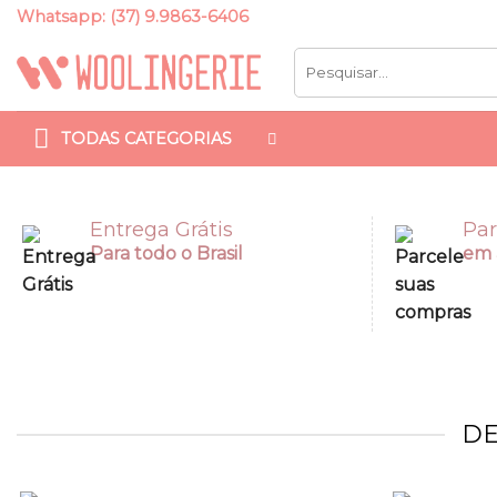
Skip
Whatsapp: (37) 9.9863-6406
to
Pesquisar
content
por:
TODAS CATEGORIAS
Entrega Grátis
Par
Para todo o Brasil
em 
DE