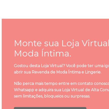
tem
tem
várias
várias
variantes.
variantes.
As
As
opções
opções
podem
podem
ser
ser
escolhidas
escolhidas
Monte sua Loja Virtua
na
na
Moda Íntima.
página
página
do
do
produto
produto
Gostou desta Loja Virtual? Você pode ter uma ig
abrir sua Revenda de Moda Íntima e Lingerie.
Não perca mais tempo entre em contato conosc
Whatsapp e adquira sua Loja Virtual de Alta Con
sem limitações, bloqueios ou surpresas.