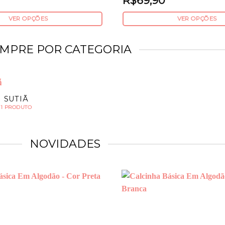
R$
69,90
VER OPÇÕES
VER OPÇÕES
Este
produto
MPRE POR CATEGORIA
tem
várias
variantes.
As
SUTIÃ
opções
1 PRODUTO
podem
ser
escolhidas
NOVIDADES
na
página
do
produto
Add to
wishlist