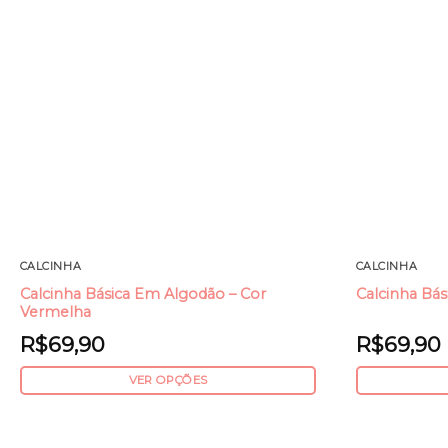
CALCINHA
CALCINHA
Calcinha Básica Em Algodão – Cor
Calcinha Bás
Vermelha
R$
69,90
R$
69,90
VER OPÇÕES
Este
Este
produto
produto