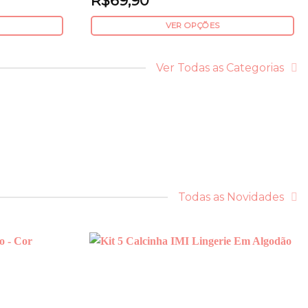
R$
69,90
VER OPÇÕES
Este
produto
Ver Todas as Categorias
tem
várias
variantes.
As
opções
podem
ser
escolhidas
Todas as Novidades
na
página
do
produto
Add to
Add to
wishlist
wishlist