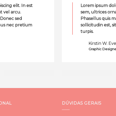
cing elit. In est
Lorem ipsum dolor
t vel arcu.
sem, ultrices orn
. Donec sed
Phasellus quis m
amus nec pretium
sollicitudin est,
turpis.
Kirstin W. Ev
Graphic Designe
IONAL
DÚVIDAS GERAIS